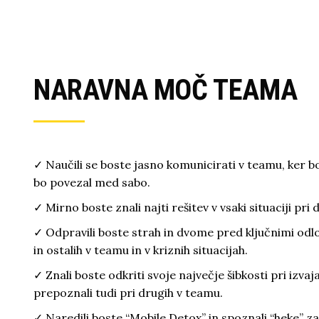
NARAVNA MOČ TEAMA
✓ Naučili se boste jasno komunicirati v teamu, ker bos
bo povezal med sabo.
✓ Mirno boste znali najti rešitev v vsaki situaciji pri 
✓ Odpravili boste strah in dvome pred ključnimi odlo
in ostalih v teamu in v kriznih situacijah.
✓ Znali boste odkriti svoje največje šibkosti pri izvaj
prepoznali tudi pri drugih v teamu.
✓ Naredili boste “Mobile Detox” in spoznali “heke” za