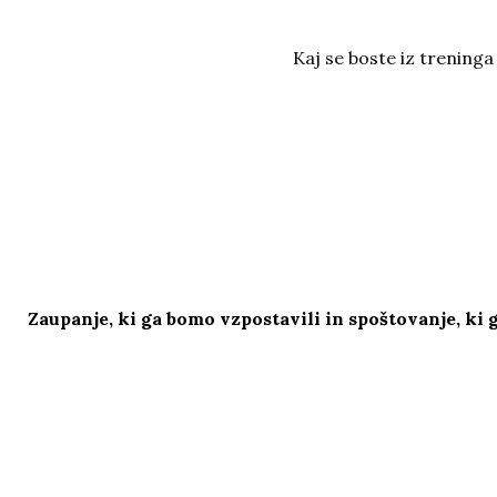
ogenj
orientacij
a
PREGLED NAD DELOM
Kaj se boste iz treninga 
VZDRŽEVANJE ZAVZETOSTI ZA DELO
DOSEGANJE CILJEV
VZDRŽEVANJE VITALNOSTI IN
DOSLEDNOSTI
Zaupanje, ki ga bomo vzpostavili in spoštovanje, ki g